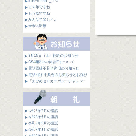
mini作品展(^_-)-☆
ウマ年ですね
もう秋ですね
みんなで楽しく♬
未来の医療
8月15日（土）休診のお知らせ
GW期間中の休診日について
電話回線不具合復旧のお知らせ
電話回線 不具合のお知らせとお詫び
「えひめゼロカーボン・チャレンジ企業」に認定されました
令和8年7月の講話
令和8年6月の講話
令和8年5月の講話
令和8年4月の講話
令和8年3月の講話